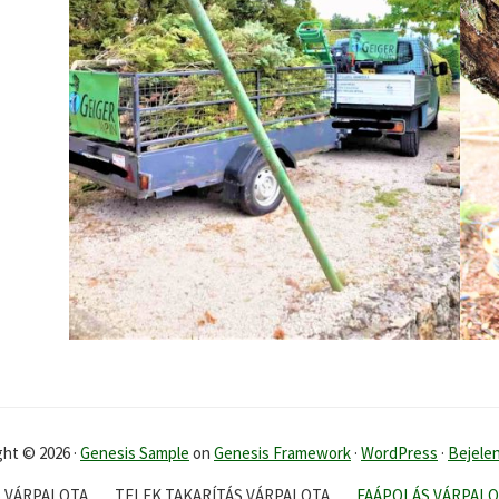
ght © 2026 ·
Genesis Sample
on
Genesis Framework
·
WordPress
·
Bejele
 VÁRPALOTA
TELEK TAKARÍTÁS VÁRPALOTA
FAÁPOLÁS VÁRPALO